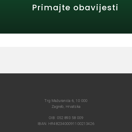
Primajte obavijesti
Trg Mažuranića 6, 10 000
Zagreb, Hrvatska
OIB: 052 893 58 009
IBAN: HR4823400091100213426