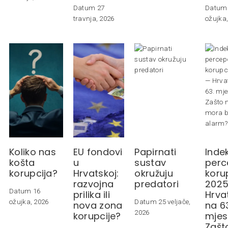
Datum 27
Datum
travnja, 2026
ožujka
Koliko nas
EU fondovi
Papirnati
Inde
košta
u
sustav
perc
korupcija?
Hrvatskoj:
okružuju
koru
razvojna
predatori
2025
Datum 16
prilika ili
Hrva
ožujka, 2026
Datum 25 veljače,
nova zona
na 6
2026
korupcije?
mjes
Zašt