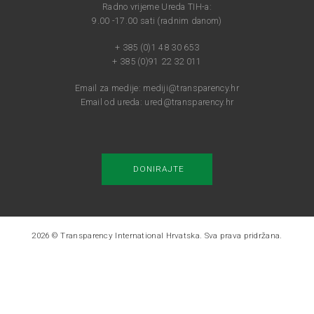
Radno vrijeme Ureda TIH-a:
9.00 -17.00 sati (radnim danom)
+ 385 (0)1 48 30 653
+ 385 (0)91 22 32 011
Email za medije:
mediji@transparency.hr
Email od ureda:
ured@transparency.hr
DONIRAJTE
2026 © Transparency International Hrvatska. Sva prava pridržana.