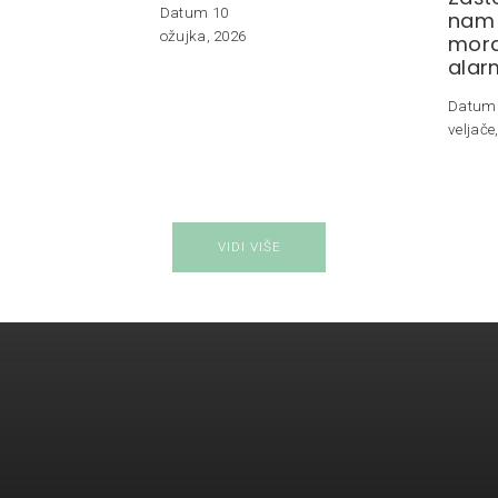
Datum 10
nam 
ožujka, 2026
mora
alar
Datum
veljače
VIDI VIŠE