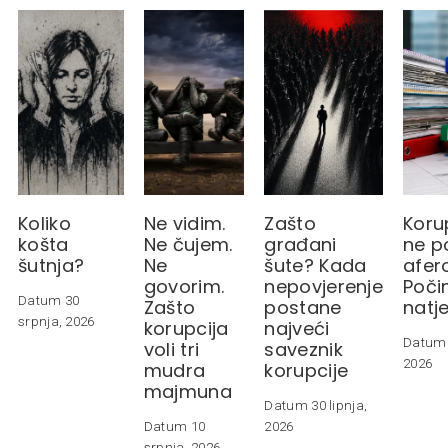
Koliko
Ne vidim.
Zašto
Koru
košta
Ne čujem.
građani
ne p
šutnja?
Ne
šute? Kada
afer
govorim.
nepovjerenje
Poči
Datum 30
Zašto
postane
natje
srpnja, 2026
korupcija
najveći
Datum 1
voli tri
saveznik
2026
mudra
korupcije
majmuna
Datum 30 lipnja,
Datum 10
2026
srpnja, 2026