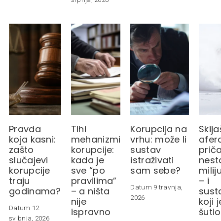
Pravda
Tihi
Korupcija na
Skij
koja kasni:
mehanizmi
vrhu: može li
afer
zašto
korupcije:
sustav
prič
slučajevi
kada je
istraživati
nest
korupcije
sve “po
sam sebe?
mili
traju
pravilima”
– i
Datum 9 travnja,
godinama?
– a ništa
sust
2026
nije
koji j
Datum 12
ispravno
šutio
svibnja, 2026