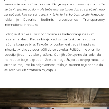
samo više pred očima javnosti. Tko je ogrezao u korupciju ne može
se baviti javnim poslom. Ne treba doći na tulum dok su svi pijani nego
na početak kad su svi trijezni – tako je i s borbom protiv korupcije,
rekla je Davorka Budimir, predsjednica Transparency
International Hrvatska.
Političke stranke su vrlo odgovorne za kadroviranje na svim
razinama vlasti. Kad se biraju kadrovi za funkcije ne vodi se
računa koga se bira. Također bi postavljeni trebali imati svoj
integritet – ako su pogriješili da se povuku. Političari ne bi smijeli
podcijenjivati hrvatske građane. Od njih očekujemo da rade i da
nam bude bolje, a građani žele da mogu živjeti od svojeg rada. Tu
stranke imaju veliku odgovornost, rekla je Budimir te je dodala da
se lideri velikih stranaka mijenjaju