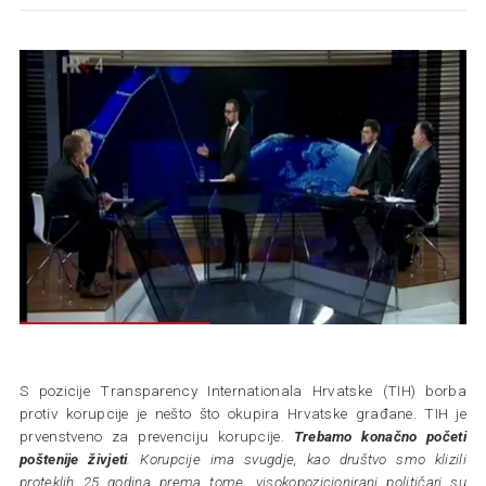
S pozicije Transparency Internationala Hrvatske (TIH) borba
protiv korupcije je nešto što okupira Hrvatske građane. TIH je
prvenstveno za prevenciju korupcije.
Trebamo konačno početi
poštenije živjeti
. Korupcije ima svugdje, kao društvo smo klizili
proteklih 25 godina prema tome, visokopozicionirani političari su