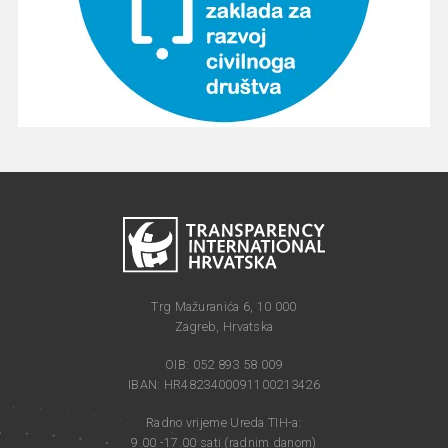
Trg Mažuranića 6, 10 000
Zagreb, Hrvatska
OIB: 052 893 58 009
IBAN: HR4823400091100213426
Radno vrijeme Ureda TIH-a:
9.00 -17.00 sati (radnim danom)