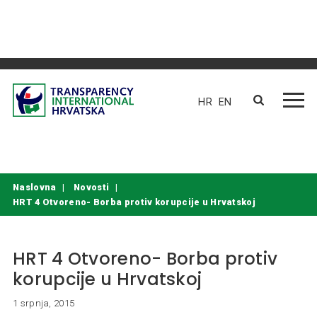
Skip to content
Radno vrijeme Ureda TIH-a: 9.00 -17.00 sati (radnim danom)
HR
EN
Naslovna
Novosti
HRT 4 Otvoreno- Borba protiv korupcije u Hrvatskoj
HRT 4 Otvoreno- Borba protiv
korupcije u Hrvatskoj
1 srpnja, 2015